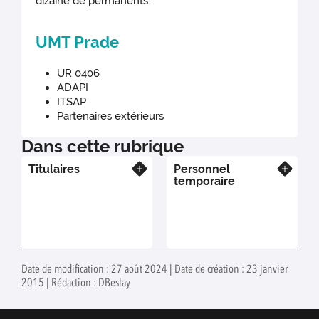
dizaine de permanents.
UMT Prade
UR 0406
ADAPI
ITSAP
Partenaires extérieurs
Dans cette rubrique
Titulaires
Personnel
En savoir plus
En savoir plus
temporaire
Date de modification : 27 août 2024 | Date de création : 23 janvier
2015 | Rédaction : DBeslay